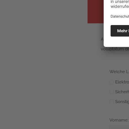
At vero eos e
voluptatum del
Welche L
Elektro
Sicher
Sonsti
Vorname