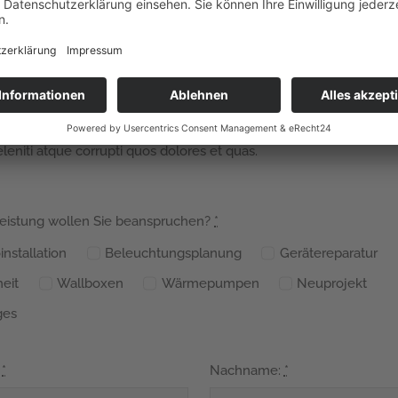
Get A Quote Today
t accusamus et iusto odio dignissimos ducimus qui blanditiis pra
eniti atque corrupti quos dolores et quas.
eistung wollen Sie beanspruchen?
*
installation
Beleuchtungsplanung
Gerätereparatur
heit
Wallboxen
Wärmepumpen
Neuprojekt
ges
:
*
Nachname:
*