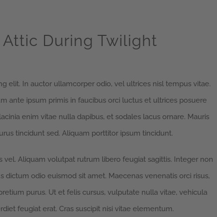
Attic During Twilight
 elit. In auctor ullamcorper odio, vel ultrices nisl tempus vitae.
ulum ante ipsum primis in faucibus orci luctus et ultrices posuere
 lacinia enim vitae nulla dapibus, et sodales lacus ornare. Mauris
rus tincidunt sed. Aliquam porttitor ipsum tincidunt.
vel. Aliquam volutpat rutrum libero feugiat sagittis. Integer non
s dictum odio euismod sit amet. Maecenas venenatis orci risus,
retium purus. Ut et felis cursus, vulputate nulla vitae, vehicula
rdiet feugiat erat. Cras suscipit nisi vitae elementum.